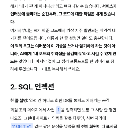
보
해서 "내가 짠 게 아니니까"라고 빠져나갈 수 없습니다.
서비스가
안
인터넷에 올라가는 순간부터, 그 코드에 대한 책임은 내게 있습니
과
다.
법
여기서부터는 AI가 짜준 코드에서 가장 자주 발견되는 취약점 네
가지를 짚어드립니다. 이름과 한 줄 설명만 알아도 충분합니다.
이 책의 목표는 여러분이 이 기술을 쓰거나 암기하게 하는 것이 아
니라, AI에게 "내 코드의 취약점을 점검해줘"라고 시킬 수 있게 만
드는 것
입니다. 마지막 절에 그 점검 프롬프트를 한 덩어리로 정
리해 두었습니다. 그대로 복사해서 쓰세요.
2. SQL 인젝션
한 줄 설명
: 입력 칸 하나로 회원 DB를 통째로 가져가는 공격.
회원 조회 페이지에서 사번
1
을 입력하면 보통 그 사람 한 명만
나오죠. 그런데 사이트가 입력을 잘못 다루면, 사번 자리에
1' OR '1'='1
같은 짧은 문장을 넣었을 때
전체 회원이 다 표시
됩