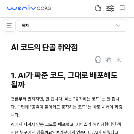
WeniVooks
설
북
검
정
마
색
창
크
딱
열
메
이
목차
기
필
뉴
동
열
요
기
한
AI 코드의 단골 취약점
만
큼:
출
마
마
바
력
크
크
이
1. AI가 짜준 코드, 그대로 배포해도
하
다
다
브
기
운
운
될까
코
복
다
딩
사
운
결론부터 말하자면, 안 됩니다. AI는 "동작하는 코드"는 잘 짭니
을
하
로
다. 그런데 "공격이 들어와도 동작하는 코드"는 따로 시켜야 짜줍
위
기
드
니다.
한
AI에게 시켜서 만든 코드를 배포했고, 서비스가 해킹당했다면 책
정
보
임은 누구에게 있을까요? 여러분에게 있습니다. AI가 짜줬다고