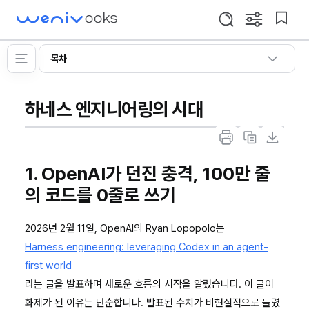
WeniVooks
설
북
검
정
마
색
창
크
프
열
메
이
목차
기
롬
뉴
동
열
프
기
트,
하네스 엔지니어링의 시대
컨
텍
출
마
마
스
력
크
크
트,
1. OpenAI가 던진 충격, 100만 줄
하
다
다
하
기
운
운
의 코드를 0줄로 쓰기
네
복
다
스
사
운
2026년 2월 11일, OpenAI의 Ryan Lopopolo는
엔
하
로
Harness engineering: leveraging Codex in an agent-
지
기
드
first world
니
라는 글을 발표하며 새로운 흐름의 시작을 알렸습니다. 이 글이
어
화제가 된 이유는 단순합니다. 발표된 수치가 비현실적으로 들렸
링