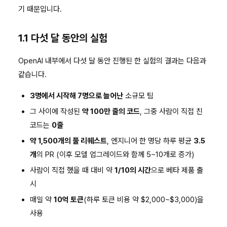
기 때문입니다.
에
센
셜
1.1 다섯 달 동안의 실험
OpenAI 내부에서 다섯 달 동안 진행된 한 실험의 결과는 다음과
같습니다.
3명에서 시작해 7명으로 늘어난
소규모 팀
그 사이에 작성된
약 100만 줄의 코드
, 그중 사람이 직접 친
코드는
0줄
약 1,500개의 풀 리퀘스트
, 엔지니어 한 명당 하루 평균
3.5
개
의 PR (이후 모델 업그레이드와 함께 5~10개로 증가)
사람이 직접 했을 때 대비 약
1/10의 시간
으로 베타 제품 출
시
매일 약
10억 토큰
(하루 토큰 비용 약 $2,000~$3,000)을
사용