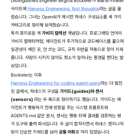
Distinguished Engineer Birgitta Bockeler가 Martin Fowler
사이트에
Harness Engineering, first thoughts
라는 글을 올
렸습니다. 그녀는 OpenAI가 제시한 하네스 구성요소를 세 가지
카테고리로 정리해 보여줬습니다.
특히 흥미로운 게
가비지 컬렉션
개념입니다. 프로그래밍 언어의
가비지 컬렉터처럼, 에이전트가 주기적으로 코드베이스를 훑으며
일관성이 깨진 곳, 안 쓰는 코드, 규칙 위반을 자동으로 찾아 치워
줍니다. 사람이 시키지 않아도 청소가 일어나는 환경을 짠다는 발
상입니다.
Bockeler는 이후
Harness Engineering for coding agent users
라는 더 발전
된 글에서, 하네스의 구성을
가이드(guides)와 센서
(sensors)
라는 두 축으로 정리하기도 했습니다. 가이드는 에
이전트가 행동하기 전에 방향을 주는 시스템 프롬프트와
AGENTS.md 같은 문서, 센서는 행동 뒤에 결과를 검증하는 평
가 도구와 출력 파서입니다. 두 글이 합쳐지면서 하네스 엔지니어
링이 단순한 키워드를 넘어
공통 어휘
로 자리 잡았습니다.