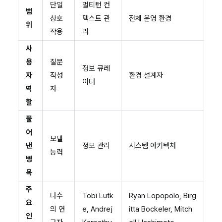
단일
멀티턴 컨
범
상호
텍스트 관
전체 운영 환경
위
작용
리
사
용
질문
정보 큐레
자
작성
환경 설계자
이터
역
자
할
풀
어
모델
낸
정보 관리
시스템 아키텍처
능력
병
목
주
다수
Tobi Lutk
Ryan Lopopolo, Birg
요
의 연
e, Andrej
itta Bockeler, Mitch
인