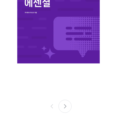
에
센
셜
이
1
전
장
프