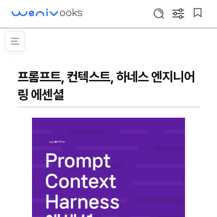
WeniVooks
설
북
검
정
마
색
창
크
프
열
메
이
기
롬
뉴
동
열
프
기
트,
프롬프트, 컨텍스트, 하네스 엔지니어
컨
링 에센셜
텍
스
트,
하
네
스
엔
지
니
어
링