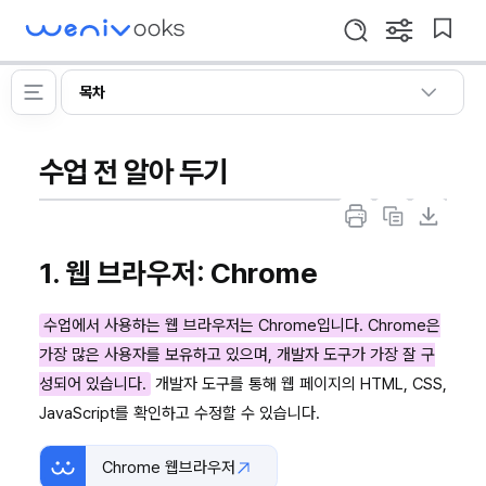
WeniVooks
설
북
검
정
마
색
창
크
HTML/CSS
열
메
이
목차
기
에
뉴
동
열
센
기
셜
수업 전 알아 두기
출
마
마
력
크
크
1. 웹 브라우저: Chrome
하
다
다
기
운
운
수업에서 사용하는 웹 브라우저는 Chrome입니다. Chrome은
복
다
가장 많은 사용자를 보유하고 있으며, 개발자 도구가 가장 잘 구
사
운
성되어 있습니다.
개발자 도구를 통해 웹 페이지의 HTML, CSS,
하
로
JavaScript를 확인하고 수정할 수 있습니다.
기
드
Chrome 웹브라우저