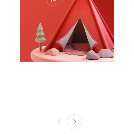
이
1
전
장
MCP