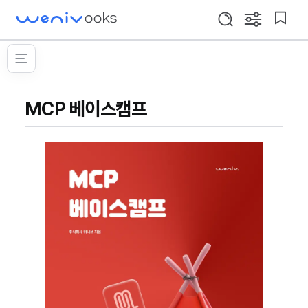
WeniVooks
설
북
검
정
마
색
창
크
MCP
열
메
이
기
베
뉴
동
열
이
기
스
MCP 베이스캠프
캠
프