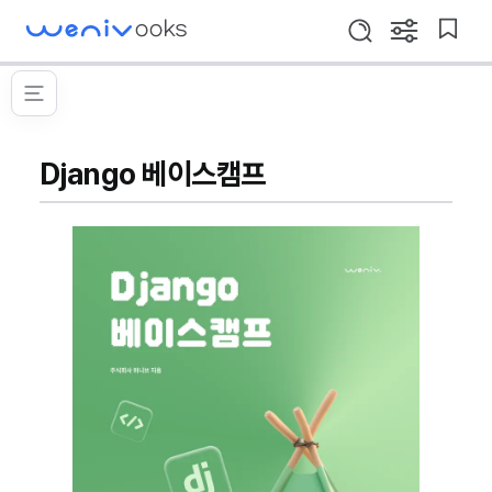
WeniVooks
설
북
검
정
마
색
창
크
Django
열
메
이
기
베
뉴
동
열
이
기
스
Django 베이스캠프
캠
프