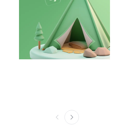
이
1
전
장
Django